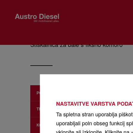
MASSEY FEGUSON RB
Stiskalnica za bale s fiksno komoro
PONUDBA
NASTAVITVE VARSTVA PODA
TRAKTORJI
Ta spletna stran uporablja piško
uporabljali poln obseg funkcij sp
KOMBAJNI
vklopite ali izklopite. Kliknite 