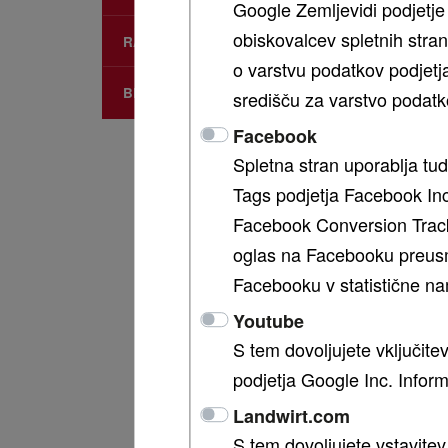
Google Zemljevidi podjetje 
H kom
obiskovalcev spletnih stra
RABLJENI STROJI
o varstvu podatkov podjetj
MODE
BROŠURE
središču za varstvo podatko
MF RB
Facebook
MF RB
Spletna stran uporablja tu
MF RB
Tags podjetja Facebook In
Facebook Conversion Track
oglas na Facebooku preusme
Prospek
Facebooku v statistične na
Youtube
S tem dovoljujete vključite
VIDE
podjetja Google Inc. Informa
Landwirt.com
S tem dovoljujete vstavitev