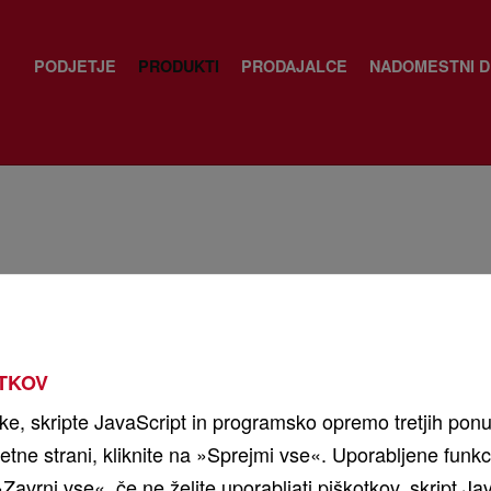
PODJETJE
PRODUKTI
PRODAJALCE
NADOMESTNI D
 F
TKOV
tke, skripte JavaScript in programsko opremo tretjih pon
letne strani, kliknite na »Sprejmi vse«. Uporabljene funk
na »Zavrni vse«, če ne želite uporabljati piškotkov, skript