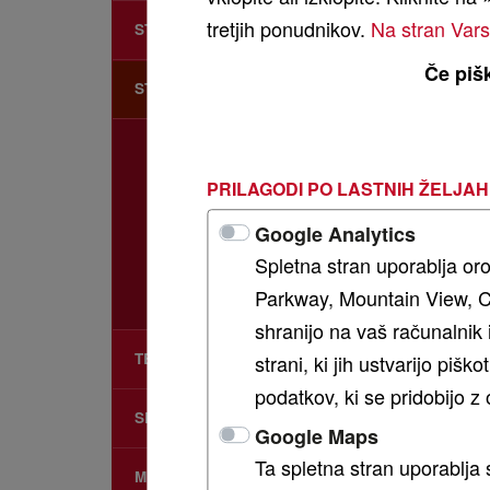
tretjih ponudnikov.
Na stran Var
STROJI ZA KRMO
Če pišk
STISKALNICE ZA BALE
MF Balirka za majhne bale
MF Balirka za velike bale
PRILAGODI PO LASTNIH ŽELJAH
MF Komb. balirke in ovijalke
Google Analytics
MF Ovijalka za bale
SERI
Spletna stran uporablja oro
MF Balirka za okrogle bale V
Parkway, Mountain View, C
Visoka
MF Balirka za okrogle bale F
shranijo na vaš računalnik 
Stiska
TELESKOPSKI NAKLADALNIK
strani, ki jih ustvarijo piš
prek 1
podatkov, ki se pridobijo z
To zag
SPREDNJI NAKLADALNIK
poveča
Google Maps
Ta spletna stran uporablja 
MF CONNECT