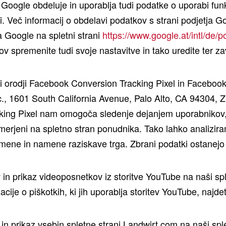
Google obdeluje in uporablja tudi podatke o uporabi funkci
ori MF RB F
ni. Več informacij o obdelavi podatkov s strani podjetja
a Google na spletni strani
https://www.google.at/intl/de/po
L
OPCIJA ROTORJA OZ. REZALNIKA
PROSTOR
v spremenite tudi svoje nastavitve in tako uredite ter z
 1125F
Vlečni rotor
1,50
 2125F
Xtracut 13 ili 17
1,50
di orodji Facebook Conversion Tracking Pixel in Facebo
 2125FPR
Xtracut 25
1,50
c., 1601 South California Avenue, Palo Alto, CA 94304,
ing Pixel nam omogoča sledenje dejanjem uporabnikov, 
rjeni na spletno stran ponudnika. Tako lahko analizira
ti/Tehnični podatki
Slike
mene in namene raziskave trga. Zbrani podatki ostanejo
v in prikaz videoposnetkov iz storitve YouTube na naši spl
O POSNETKI IZDELKA
cije o piškotkih, ki jih uporablja storitev YouTube, najde
 in prikaz vsebin spletne strani Landwirt.com na naši sple