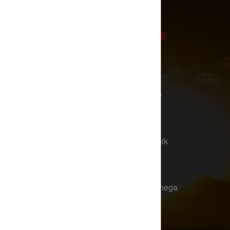
FOOTER LINKS
Traktorji
Kombajni
Stiskalnice za bale
Teleskopski
nakladalnik
20-5
Sprednji nakladalnik
Tehnologija
Nadomestni deli
Iskanje pooblaščenega
partnera
Newsletter