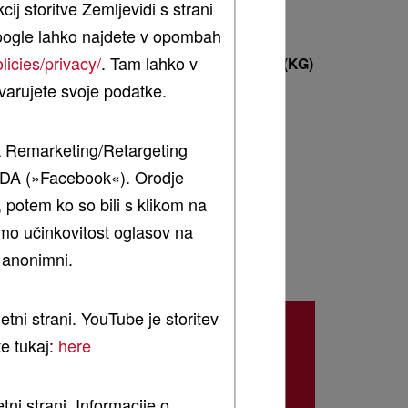
j storitve Zemljevidi s strani
 Google lahko najdete v opombah
licies/privacy/
. Tam lahko v
NINA KOMORE ZA BALO (M3)
MASA (KG)
avarujete svoje podatke.
3.000
3.200
ok Remarketing/Retargeting
3.400
 ZDA (»Facebook«). Orodje
potem ko so bili s klikom na
mo učinkovitost oglasov na
 anonimni.
etni strani. YouTube je storitev
ZNAČILNOSTI
te tukaj:
here
Tehnični podatki
tni strani. Informacije o