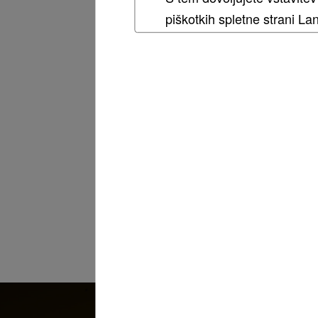
piškotkih spletne strani L
Pov