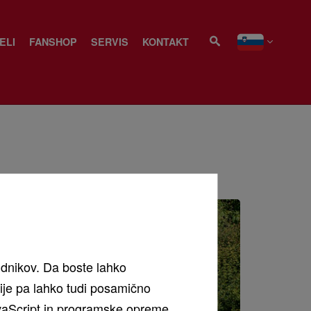
ELI
FANSHOP
SERVIS
KONTAKT
udnikov. Da boste lahko
cije pa lahko tudi posamično
 JavaScript in programske opreme