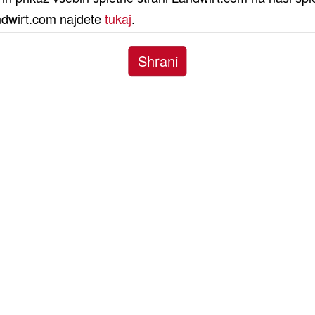
Prosimo, kliknite na to sliko, če želite
andwirt.com najdete
tukaj
.
prikazati zunanje vsebine iz
YouTuba.
Shrani
Pri tem se bodo vaši osebni podatki,
kot je vaš IP-naslov, prenesli v
podjetje Google v ZDA.
praševanje