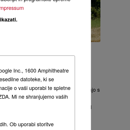
impressum
ikazati.
NO KOMORO
Google Inc., 1600 Amphitheatre
sedilne datoteke, ki se
acije o vaši uporabi te spletne
5FPR družbe Massey Ferguson razpolagajo s
 v ZDA. Mi ne shranjujemo vaših
werGrip in mehansko zapiralno loputo
penjski zaščitni sistem Hydroflexcontrol
 80% potencialnih blokad.
dih. Ob uporabi storitve