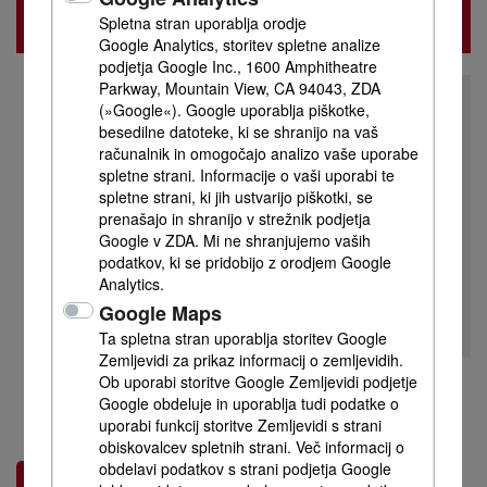
Spletna stran uporablja orodje
Google Analytics, storitev spletne analize
podjetja Google Inc., 1600 Amphitheatre
Parkway, Mountain View, CA 94043, ZDA
(»Google«). Google uporablja piškotke,
besedilne datoteke, ki se shranijo na vaš
Prosimo, kliknite na to sliko, če želite
računalnik in omogočajo analizo vaše uporabe
spletne strani. Informacije o vaši uporabi te
prikazati zunanje vsebine iz YouTuba.
spletne strani, ki jih ustvarijo piškotki, se
Pri tem se bodo vaši osebni podatki,
prenašajo in shranijo v strežnik podjetja
Google v ZDA. Mi ne shranjujemo vaših
kot je vaš IP-naslov, prenesli v
podatkov, ki se pridobijo z orodjem Google
podjetje Google v ZDA.
Analytics.
Google Maps
Ta spletna stran uporablja storitev Google
Zemljevidi za prikaz informacij o zemljevidih.
Ob uporabi storitve Google Zemljevidi podjetje
Google obdeluje in uporablja tudi podatke o
uporabi funkcij storitve Zemljevidi s strani
obiskovalcev spletnih strani. Več informacij o
obdelavi podatkov s strani podjetja Google
Povpraševanje