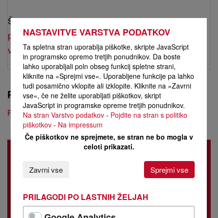
Še danes stopite v stik z enim od naših prodajnih
NASTAVITVE VARSTVA PODATKOV
partnerjev MF
v svoji bližini ali na
Ta spletna stran uporablja piškotke, skripte JavaScript
verkauf(at)austrodiesel.at
in +43/1/701 20.
in programsko opremo tretjih ponudnikov. Da boste
lahko uporabljali poln obseg funkcij spletne strani,
kliknite na »Sprejmi vse«. Uporabljene funkcije pa lahko
tudi posamično vklopite ali izklopite. Kliknite na »Zavrni
PRENOSI
vse«, če ne želite uporabljati piškotkov, skript
JavaScript in programske opreme tretjih ponudnikov.
Prospekt/tehnični podatki
Na stran Varstvo podatkov
-
Pojdite na stran s politiko
piškotkov
-
Na impressum
Če piškotkov ne sprejmete, se stran ne bo mogla v
celoti prikazati.
ZNAČILNOSTI
Zavrni vse
Sprejmi vse
Motor
Menjalnik
PRILAGODI PO LASTNIH ŽELJAH
Kabina
Google Analytics