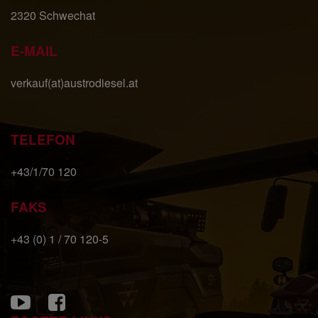
videoposnetkov iz storitve YouTube na naši
2320 Schwechat
spletni strani. YouTube je storitev podjetja
Google Inc. Informacije o piškotkih, ki jih
E-MAIL
uporablja storitev YouTube, najdete tukaj:
here
Landwirt.com
verkauf(at)austrodiesel.at
S tem dovoljujete vstavitev in prikaz vsebin
spletne strani Landwirt.com na naši spletni
strani. Informacije o piškotkih spletne strani
Landwirt.com najdete
tukaj
.
TELEFON
+43/1/70 120
Shrani
FAKS
+43 (0) 1 / 70 120-5