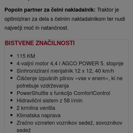
Traktor je
Popoln partner za čelni nakladalnik:
optimiziran za dela s čelnim nakladalnikom ter nudi
največji moč in natančnost.
BISTVENE ZNAČILNOSTI
115 KM
4-valjni motor 4,4 l AGCO POWER 5. stopnje
Sinhronizirani menjalnik 12 x 12, 40 km/h
Čiščenje izpušnih plinov »vse v enem«, ki ne
potrebuje vzdrževanja
PowerShuttle s funkcijo ComfortControl
Hidravlični sistem z 58 l/min
2 krmilna ventila
Klimatska naprava
Zračno vzmeten voznikov sedež, sovoznikov
sedež